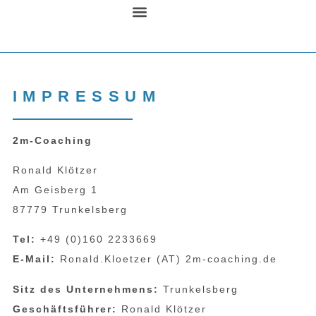
MEIN ANSATZ
ÜBER MICH
IMPRESSUM
2m-Coaching
Ronald Klötzer
Am Geisberg 1
87779 Trunkelsberg
Tel:
+49 (0)160 2233669
E-Mail:
Ronald.Kloetzer (AT) 2m-coaching.de
Sitz des Unternehmens:
Trunkelsberg
Geschäftsführer:
Ronald Klötzer